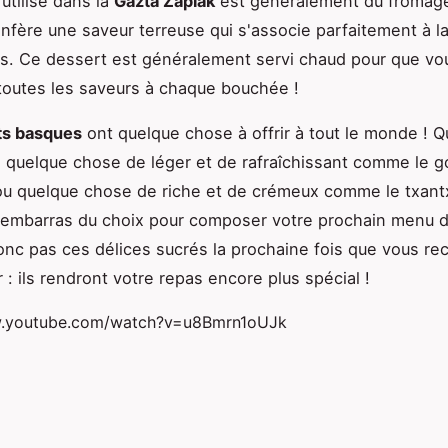
utilisé dans la
Gazta Zapiak
est généralement du fromage
confère une saveur terreuse qui s'associe parfaitement à l
. Ce dessert est généralement servi chaud pour que vou
 toutes les saveurs à chaque bouchée !
ts basques
ont quelque chose à offrir à tout le monde ! 
 quelque chose de léger et de rafraîchissant comme le g
u quelque chose de riche et de crémeux comme le txantx
'embarras du choix pour composer votre prochain menu d
onc pas ces délices sucrés la prochaine fois que vous re
 : ils rendront votre repas encore plus spécial !
w.youtube.com/watch?v=u8Bmrn1oUJk