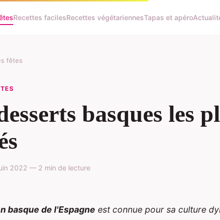
fêtes
Recettes faciles
Recettes végétariennes
Tapas et apéro
Actualit
es fêtes
ÊTES
desserts basques les p
és
juin 2022 — 2 min de lecture
on basque de l'Espagne
est connue pour sa culture d