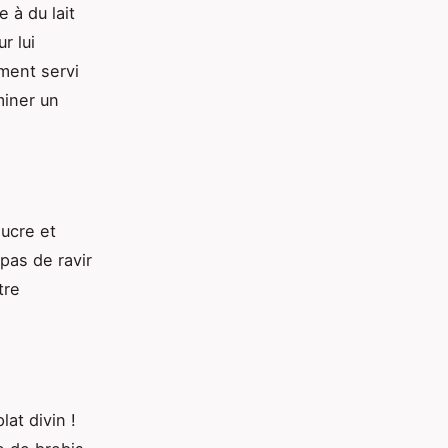
 à du lait
r lui
ment servi
miner un
ucre et
pas de ravir
tre
at divin !