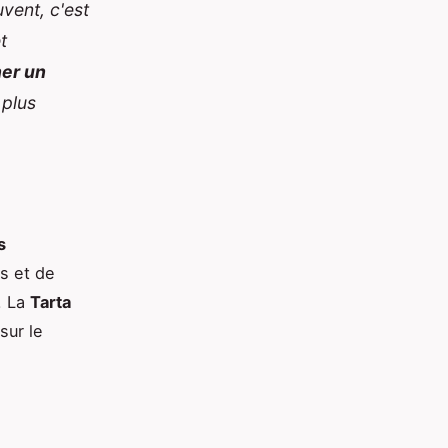
uvent, c'est
t
ner un
 plus
s
s et de
. La
Tarta
sur le