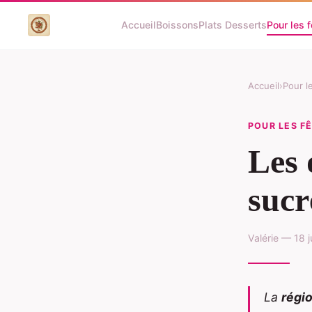
Accueil
Boissons
Plats Desserts
Pour les 
Accueil
›
Pour l
POUR LES F
Les 
sucr
Valérie — 18 
La
régi