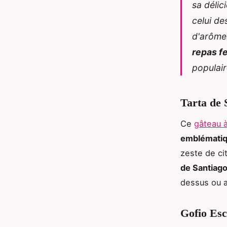
sa délic
celui de
d'arômes
repas fe
populair
Tarta de 
Ce
gâteau 
emblémati
zeste de ci
de Santiag
dessus ou 
Gofio Es