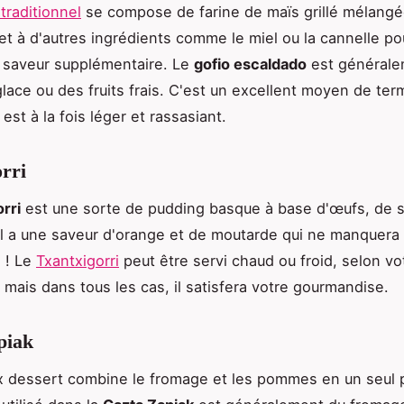
traditionnel
se compose de farine de maïs grillé mélangée
et à d'autres ingrédients comme le miel ou la cannelle pou
 saveur supplémentaire. Le
gofio escaldado
est générale
glace ou des fruits frais. C'est un excellent moyen de ter
l est à la fois léger et rassasiant.
rri
orri
est une sorte de pudding basque à base d'œufs, de s
Il a une saveur d'orange et de moutarde qui ne manquera 
s ! Le
Txantxigorri
peut être servi chaud ou froid, selon vo
 mais dans tous les cas, il satisfera votre gourmandise.
piak
x dessert combine le fromage et les pommes en un seul pl